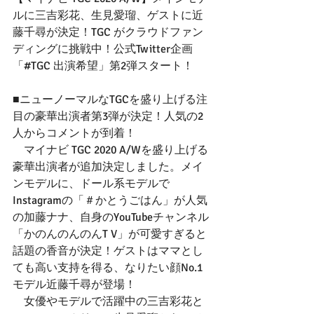
ルに三吉彩花、生見愛瑠、ゲストに近
藤千尋が決定！TGC がクラウドファン
ディングに挑戦中！公式Twitter企画
「#TGC 出演希望」第2弾スタート！
■ニューノーマルなTGCを盛り上げる注
目の豪華出演者第3弾が決定！人気の2
人からコメントが到着！
　マイナビ TGC 2020 A/Wを盛り上げる
豪華出演者が追加決定しました。メイ
ンモデルに、ドール系モデルで
Instagramの「＃かとうごはん」が人気
の加藤ナナ、自身のYouTubeチャンネル
「かのんのんのんT V」が可愛すぎると
話題の香音が決定！ゲストはママとし
ても高い支持を得る、なりたい顔No.1
モデル近藤千尋が登場！
　女優やモデルで活躍中の三吉彩花と