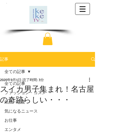
記事
全ての記事
2020年9月1日
読了時間: 3分
全ての記事
スイカ男子集まれ！名古屋
ファッション・コスメ
の奇跡らしい・・・
結婚・恋愛
気になるニュース
お仕事
エンタメ