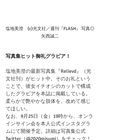
塩地美澄　(c)光文社／週刊『FLASH』 写真◎
矢西誠二
写真集ヒット御礼グラビア！
塩地美澄の最新写真集『Relievd』（光
文社刊）がヒット中。そのお礼という
ことで、彼女イチオシのカットで構成
したグラビアを本誌に掲載している。
柔らかで艶やかな肢体を、改めて感じ
てほしい。
なお、9月25日（金）19時から、オンラ
インサイン会を本人公式インスタグラ
ムにて開催予定。詳細は写真集公式
Twitter（@2020misumi）をチェック！