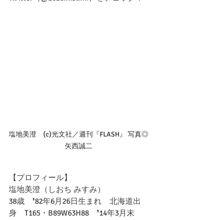
塩地美澄　(c)光文社／週刊『FLASH』 写真◎
矢西誠二
【プロフィール】
塩地美澄（しおち みすみ）
38歳　❜82年6月26日生まれ　北海道出
身　T165・B89W63H88　❜14年3月末