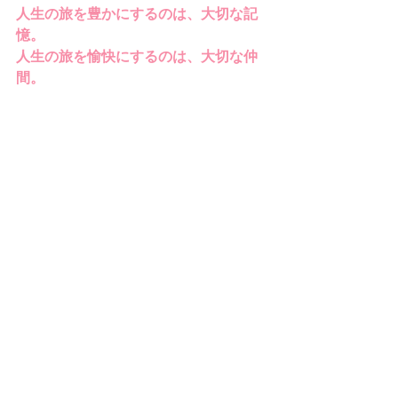
人生の旅を豊かにするのは、大切な記
憶。
人生の旅を愉快にするのは、大切な仲
間。
旅はいつか終わっても仲間が記憶を繋
いでくれる。
心が温かくなる一冊です。
――小泉今日子
『ナポレオンじいちゃんとぼくと永遠
のバラクーダ』
著／パスカル・リュテル 訳／田中裕子
定価：本体1800円+税
判型/頁：4-6/322頁
ISBN978-4-09-356727-5
小学館より発売中（8/26発売）
【著者プロフィール】
パスカル・リュテル