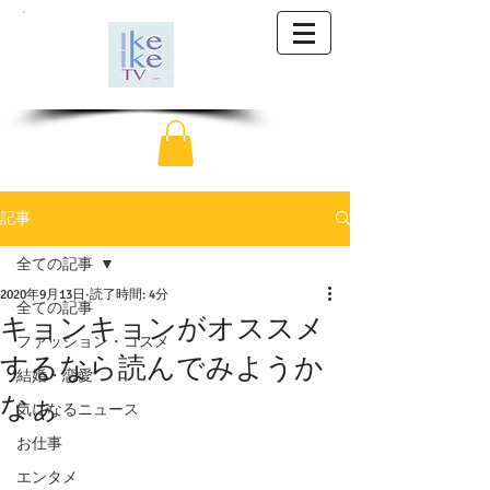
記事
全ての記事
2020年9月13日
読了時間: 4分
全ての記事
キョンキョンがオススメ
ファッション・コスメ
するなら読んでみようか
結婚・恋愛
なぁ
気になるニュース
お仕事
エンタメ