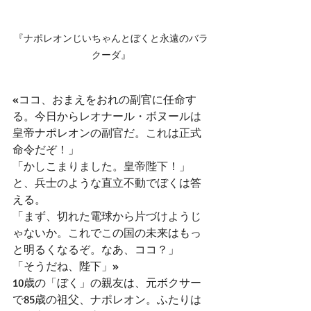
『ナポレオンじいちゃんとぼくと永遠のバラ
クーダ』
«ココ、おまえをおれの副官に任命す
る。今日からレオナール・ボヌールは
皇帝ナポレオンの副官だ。これは正式
命令だぞ！」
「かしこまりました。皇帝陛下！」
と、兵士のような直立不動でぼくは答
える。
「まず、切れた電球から片づけようじ
ゃないか。これでこの国の未来はもっ
と明るくなるぞ。なあ、ココ？」
「そうだね、陛下」»
10歳の「ぼく」の親友は、元ボクサー
で85歳の祖父、ナポレオン。ふたりは