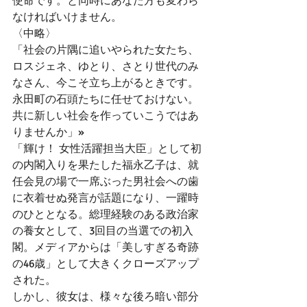
使命です。と同時にあなた方も変わら
なければいけません。
〈中略〉
「社会の片隅に追いやられた女たち、
ロスジェネ、ゆとり、さとり世代のみ
なさん、今こそ立ち上がるときです。
永田町の石頭たちに任せておけない。
共に新しい社会を作っていこうではあ
りませんか」»
「輝け！ 女性活躍担当大臣」として初
の内閣入りを果たした福永乙子は、就
任会見の場で一席ぶった男社会への歯
に衣着せぬ発言が話題になり、一躍時
のひととなる。総理経験のある政治家
の養女として、3回目の当選での初入
閣。メディアからは「美しすぎる奇跡
の46歳」として大きくクローズアップ
された。
しかし、彼女は、様々な後ろ暗い部分