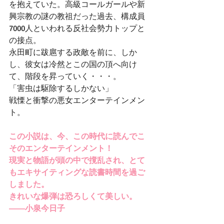
を抱えていた。高級コールガールや新
興宗教の謎の教祖だった過去、構成員
7000人といわれる反社会勢力トップと
の接点。
永田町に跋扈する政敵を前に、しか
し、彼女は冷然とこの国の頂へ向け
て、階段を昇っていく・・・。
「害虫は駆除するしかない」
戦慄と衝撃の悪女エンターテインメン
ト。
この小説は、今、この時代に読んでこ
そのエンターテインメント！
現実と物語が頭の中で撹乱され、とて
もエキサイティングな読書時間を過ご
しました。
きれいな爆弾は恐ろしくて美しい。
――小泉今日子