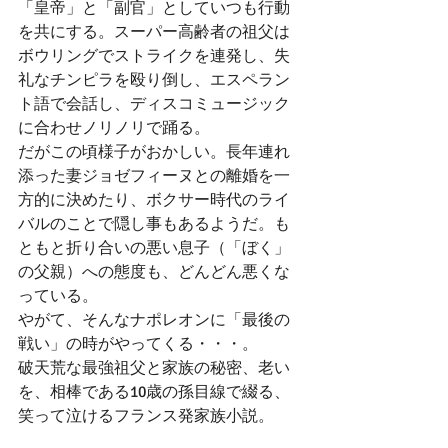
「皇帝」と「副官」としていつも行動
を共にする。スーパー高齢者の祖父は
ボウリングでストライクを連発し、失
礼なチンピラを殴り倒し、エスペラン
ト語で会話し、ディスコミュージック
に合わせノリノリで踊る。
だがこの頃様子がおかしい。長年連れ
添った妻ジョゼフィーヌとの離婚を一
方的に決めたり、ボクサー時代のライ
バルのことで隠し事もあるようだ。も
ともと折り合いの悪い息子（「ぼく」
の父親）への態度も、どんどん悪くな
っている。
やがて、そんなナポレオンに「最後の
戦い」の時がやってくる・・・。
破天荒な最強祖父と家族の秘密、老い
を、相棒である10歳の孫目線で綴る、
笑って泣けるフランス発家族小説。