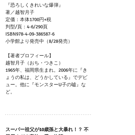
『恐ろしくきれいな爆弾』
著／越智月子
定価：本体1700円+税
判型/頁：4-6/290頁
ISBN978-4-09-386587-6
小学館より発売中（8/28発売）
【著者プロフィール】
越智月子（おち・つきこ）
1965年、福岡県生まれ。2006年に『き
ょうの私は、どうかしている』でデビ
ュー。他に『モンスターU子の嘘』な
ど。
スーパー祖父が10歳孫と大暴れ！？ 不