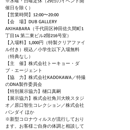
※水曜・日曜定休（29日のイベント開
催日を除く）
【営業時間】12:00〜20:00
【会　場】DUB GALLERY 
AKIHABARA（千代田区神田佐久間町1
丁目14 第二東ビル2階216号室）
【入場料】1,000円（特製クリアファイ
ル付き）税込／小学生以下入場無料
（特典なし）
【主　催】株式会社トーキョー・ダ
ブ・エージェント
【協　力】株式会社KADOKAWA／特撮
のDNA製作委員会
【特別展示協力】樋口真嗣
【展示協力】株式会社角川大映スタジ
オ／原口智生コレクション／株式会社
バンダイ ほか
※新型コロナウィルスが流行しており
ます。お客様ご自身の体調と相談して