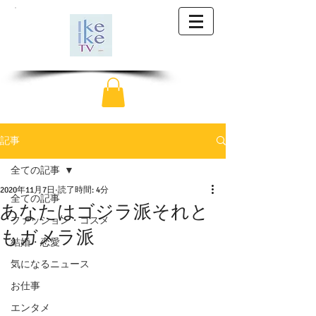
記事
全ての記事
2020年11月7日
読了時間: 4分
全ての記事
あなたはゴジラ派それと
ファッション・コスメ
もガメラ派
結婚・恋愛
気になるニュース
お仕事
エンタメ