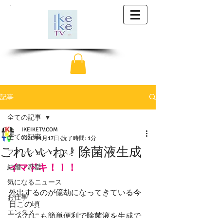
記事
全ての記事
IKEIKETV.COM
全ての記事
2021年1月17日
読了時間: 1分
これいいね！除菌液生成
ファッション・コスメ
イマドキ！！！
結婚・恋愛
気になるニュース
外出するのが億劫になってきている今
お仕事
日この頃
エンタメ
こんなにも簡単便利で除菌液を生成で