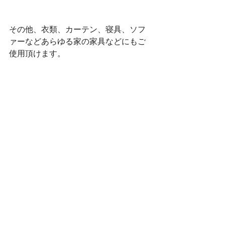
その他、衣類、カーテン、寝具、ソフ
ァーなどあらゆる家の家具などにもご
使用頂けます。
生成方法は簡単で、約３分程で生成致
します。
消臭
高機能除菌液
水道水だけで作れる
除菌液
気になるニュース