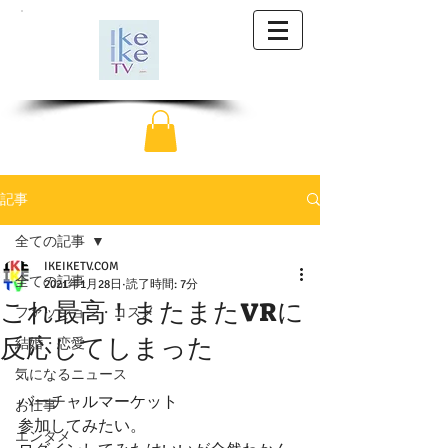
記事
全ての記事
IKEIKETV.COM
全ての記事
2021年1月28日
読了時間: 7分
これ最高！またまたVRに
ファッション・コスメ
反応してしまった
結婚・恋愛
気になるニュース
バーチャルマーケット
お仕事
参加してみたい。
エンタメ