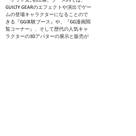
GUILTY GEARのエフェクトや演出でゲー
ムの登場キャラクターになることので
きる『GG体験ブース』や、『GG漫画閲
覧コーナー』、そして歴代の人気キャ
ラクターの3Dアバターの展示と販売が
行われました。また、『GUILTY GEAR -
STRIVE- 』に関するアンケートに答えて
くださった方全員に、人気キャラクタ
ーたちが使う武器の3Dグッズをプレゼ
ントするキャンペーンも実施しまし
た。
© ARC SYSTEM WORKS（バーチャルマーケッ
ト５内　アークシステムワークスブースの様