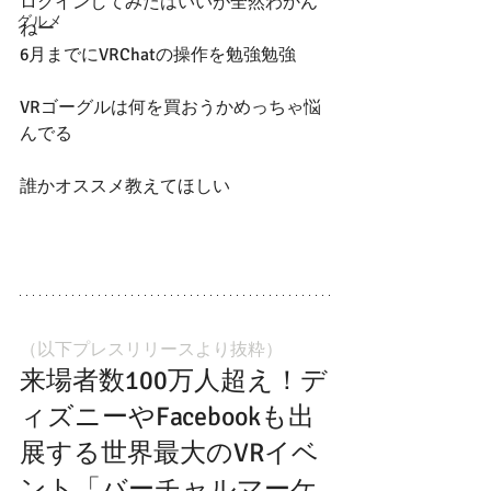
ログインしてみたはいいが全然わかん
グルメ
ねー
6月までにVRChatの操作を勉強勉強
VRゴーグルは何を買おうかめっちゃ悩
んでる
誰かオススメ教えてほしい
（以下プレスリリースより抜粋）
来場者数100万人超え！デ
ィズニーやFacebookも出
展する世界最大のVRイベ
ント「バーチャルマーケ