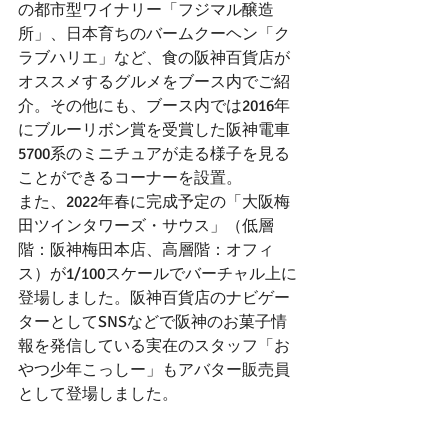
の都市型ワイナリー「フジマル醸造
所」、日本育ちのバームクーヘン「ク
ラブハリエ」など、食の阪神百貨店が
オススメするグルメをブース内でご紹
介。その他にも、ブース内では2016年
にブルーリボン賞を受賞した阪神電車
5700系のミニチュアが走る様子を見る
ことができるコーナーを設置。
また、2022年春に完成予定の「大阪梅
田ツインタワーズ・サウス」（低層
階：阪神梅田本店、高層階：オフィ
ス）が1/100スケールでバーチャル上に
登場しました。阪神百貨店のナビゲー
ターとしてSNSなどで阪神のお菓子情
報を発信している実在のスタッフ「お
やつ少年こっしー」もアバター販売員
として登場しました。