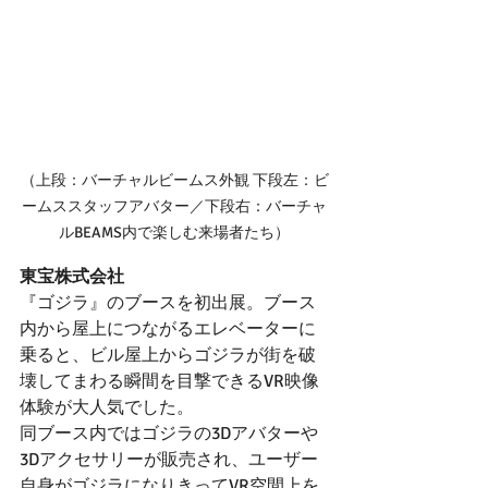
（上段：バーチャルビームス外観 下段左：ビ
ームススタッフアバター／下段右：バーチャ
ルBEAMS内で楽しむ来場者たち）
東宝株式会社
『ゴジラ』のブースを初出展。ブース
内から屋上につながるエレベーターに
乗ると、ビル屋上からゴジラが街を破
壊してまわる瞬間を目撃できるVR映像
体験が大人気でした。
同ブース内ではゴジラの3Dアバターや
3Dアクセサリーが販売され、ユーザー
自身がゴジラになりきってVR空間上を