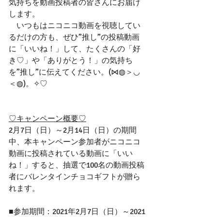
気持ちを動画投稿者の皆さんにお届け
します。
　いつもはニコニコ動画を視聴してい
るだけの方も、ぜひ”推し”の投稿動画
に「いいね！」して、たくさんの「好
き♡」や「ありがとう！」の気持ち
を”推し”に伝えてください。(⋈◍＞◡
＜◍)。✧♡
♡キャンペーン概要♡
2月7日（日）～2月14日（日）の期間
中、本キャンペーン参加者がニコニコ
動画に投稿されている動画に「いい
ね！」すると、抽選で100名の動画投稿
者にバレンタインチョコギフトが贈ら
れます。
■参加期間：2021年2月7日（日）～2021