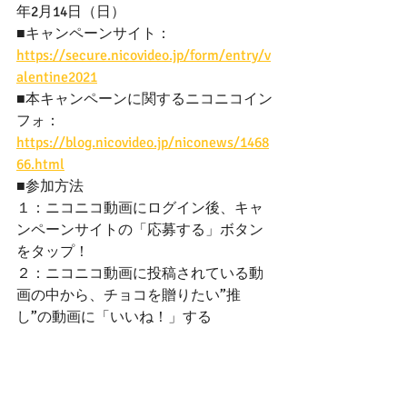
年2月14日（日）
■キャンペーンサイト：
https://secure.nicovideo.jp/form/entry/v
alentine2021
■本キャンペーンに関するニコニコイン
フォ：
https://blog.nicovideo.jp/niconews/1468
66.html
■参加方法
１：ニコニコ動画にログイン後、キャ
ンペーンサイトの「応募する」ボタン
をタップ！
２：ニコニコ動画に投稿されている動
画の中から、チョコを贈りたい”推
し”の動画に「いいね！」する