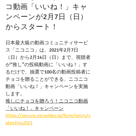
コ動画「いいね！」キャ
ンペーンが2月7日（日）
からスタート！
日本最大級の動画コミュニティサービ
ス「ニコニコ」は、2021年2月7日
（日）から2月14日（日）まで、視聴者
が“推し”の投稿動画に「いいね！」す
るだけで、抽選で100名の動画投稿者に
チョコを贈ることができる、ニコニコ
動画「いいね！」キャンペーンを実施
します。
推しにチョコを贈ろう！ニコニコ動画
「いいね！」キャンペーン
https://secure.nicovideo.jp/form/entry/v
alentine2021