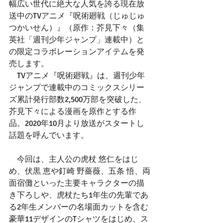
幅広い世代に絶大な人気を誇る現在放
送中のTVアニメ『呪術廻戦（じゅじゅ
つかいせん）』（原作：芥見下々（集
英社「週刊少年ジャンプ」連載中）と
の限定コラボレーションアイテムを発
売します。
　TVアニメ『呪術廻戦』は、週刊少年
ジャンプで連載中のコミックスシリー
ズ累計発行部数2,500万部を突破した、
芥見下々による漫画を原作とする作
品。2020年10月より放送がスタートし
話題を呼んでいます。
　今回は、主人公の虎杖 悠仁をはじ
め、伏黒 恵や釘崎 野薔薇、五条 悟、両
面宿儺といった主要キャラクターの描
き下ろしや、虎杖たち1年生の先輩であ
る2年生メンバーの名場面カットを含む
豪華11デザインのTシャツをはじめ、ス