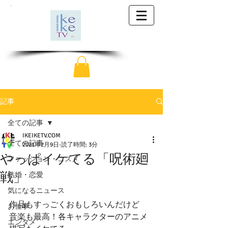
記事
全ての記事
IKEIKETV.COM
全ての記事
2021年2月9日
読了時間: 3分
やっぱイケてる「呪術廻
ファッション・コスメ
戦」
結婚・恋愛
気になるニュース
作品もすっごくおもしろいんだけど
お仕事
音楽も最高！各キャラクターのアニメ
エンタメ