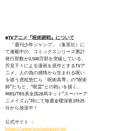
■TVアニメ『呪術廻戦』について
　「週刊少年ジャンプ」（集英社）に
て連載中の、コミックスシリーズ累計
発行部数が2,500万部を突破している、
芥見下々による漫画を原作とするTVア
ニメ。人の負の感情から生まれる呪い
を祓う虎杖悠仁ら「呪術高専」の“呪術
師”たちと、“呪霊”との戦いを描く。
MBS/TBS系全国28局ネット”スーパーア
ニメイズム”枠にて毎週金曜深夜1時25
分から放送中！
公式サイト ： 
https://www.jujutsukaisen.jp/