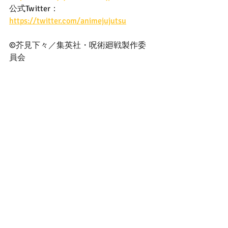
公式Twitter： 
https://twitter.com/animejujutsu
©芥見下々／集英社・呪術廻戦製作委
員会
■RAGEBLUE（レイジブルー）について
　アメリカンカジュアルとヨーロピア
ンテイストを融合させ、 素材とディテ
ールにこだわり、 その時々のトレンド
要素を取り入れたデイリースタンダー
ドスタイルを提案しているカジュアル
ブランドです。 全国に50店舗（2021年1
月末時点）を展開し、 18歳～25歳の男
女をターゲットにしています。
公式WEBストア .st（ドットエステ
ィ）　
https://www.dot-
st.com/rageblue/