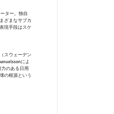
レーター。独自
まざまなサブカ
表現手段はスケ
org（スウェーデン
uelssonによ
破壊力のある日用
壊の根源という
）