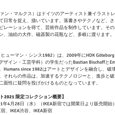
x（ステファン・マルクス）はドイツのアーティスト兼イラスト
て日常を捉え、描いています。落書きやテクノなど、さ
ピレーションを得て、芸術作品を制作しています。その
ン、油絵の大作、磁器製の花瓶など、多岐に渡ります。
1982（ヒューマン・シンス1982）は、2009年にHDK Göteb
ン・工芸学科）の学生だったBastian BischoffとEman
umans since 1982はアートとデザインを融合し、
。それらの作品は、加速するテクノロジーと、進歩と破
二面性に疑問を投げかけるものとなっています。
ント2021 限定コレクション概要】
21年4月28日（水）（IKEA新宿では開業日より販売開始
原宿、IKEA渋谷、IKEA新宿