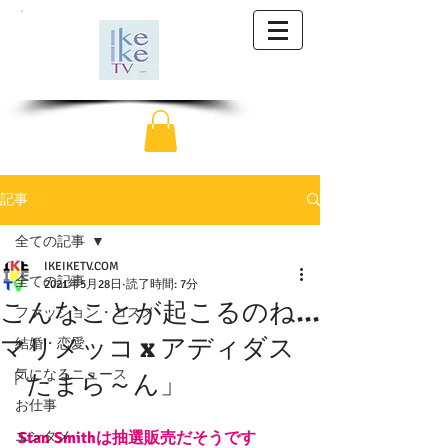
記事
全ての記事
IKEIKETV.COM
全ての記事
2021年5月28日
読了時間: 7分
こんなことが起こるのね...
ファッション・コスメ
マリメッコ x アディダス
結婚・恋愛
気になるニュース
「たまら～ん」
お仕事
エンタメ
Stan Smithは抽選販売だそうです