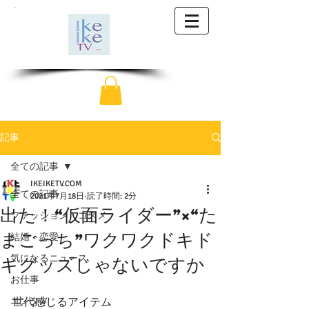
記事
全ての記事
IKEIKETV.COM
全ての記事
2021年7月18日
読了時間: 2分
出た！“仮面ライダー”×“た
ファッション・コスメ
まごっち”ワクワクドキド
結婚・恋愛
気になるニュース
キグッズじゃないですか
お仕事
エンタメ
世代感じるアイテム