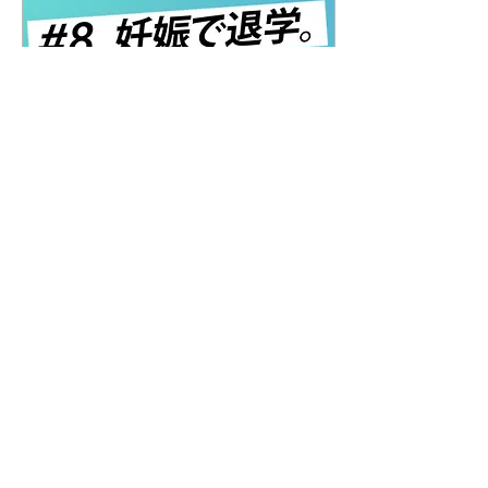
2020年10月27日
∙
1
分
いつものファミレスシー
ンで感動！最後のオチは
コンドーム
17.3 about a sex #8 妊娠で退
学。なんで女子だけ？ この
回も17：30に注目してみた
ソニン演じる城山先生が登
場するシーンに始まり 城山
先生の名言が大放出！ 「教
頭先生はどうやって生まれ
てきたんですか」 「セック
5
0
スのことですか」...