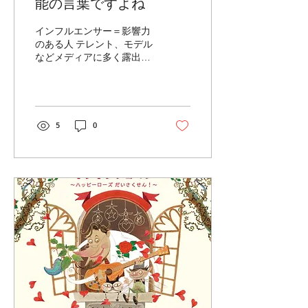
能の言葉ですよね
インフルエンサー＝影響力
のある人 テレント、モデル
などメディアに多く露出し
ているプロの方やSNS（ユ
ーチューバーやインスタグ
ラマーなど）で 人気を集め
ている一般の方まで また、
発信しているジャンルも
5
0
様々で、ファッションやメ
イク、アニメ、ゲーム、
食、観光、趣味、ペット、
車など...