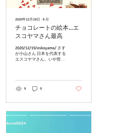
2020年12月19日
∙
6
分
チョコレートの絵本...エ
スコヤマさん最高
2020/12/19/eskoyama/ さす
が小山さん 日本を代表する
エスコヤマさん。いや世界
だな みんな大好きチョコレ
ート チョコ菓子といえば
『ボンボンショコラ』 彼の
『ボンボンショコラ』愛と
熱意がすごく伝わってきま
9
0
す。 彼の人望に多くのパテ
ィシエ達が憧れる。...