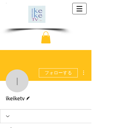
その他
フォローする
ikeiketv
脚本
ikeiketv