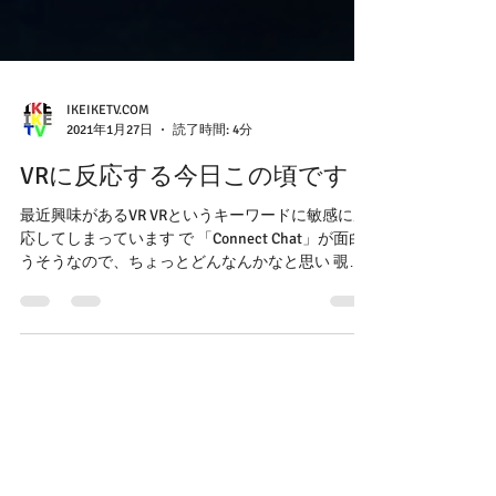
IKEIKETV.COM
2021年1月27日
読了時間: 4分
VRに反応する今日この頃です
最近興味があるVR VRというキーワードに敏感に反
応してしまっています で 「Connect Chat」が面白
うそうなので、ちょっとどんなんかなと思い 覗き
にいきました。全然わからない世界 ちょっとワク
ワクで... まずは、Steamっていうアプリをダウンロ
ードしないとダメ...