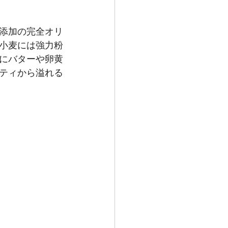
添加の完全オリ
小麦には強力粉
にバターや卵黄
ティから溢れる