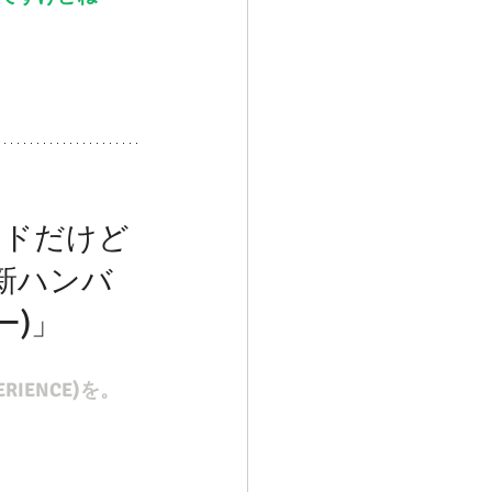
ードだけど
新ハンバ
ー)」
IENCE)を。