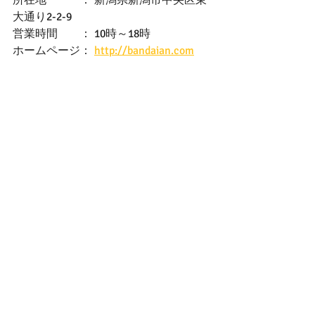
大通り2-2-9
営業時間　　： 10時～18時
ホームページ： 
http://bandaian.com
和モダンな内外装
あんこ
和菓子
餡
萬代餡
おはぎ
新潟県
萬代橋
新潟市
新潟
手土産
美食
老舗
グルメ