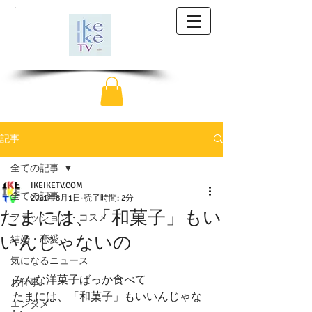
記事
全ての記事
IKEIKETV.COM
全ての記事
2021年8月1日
読了時間: 2分
たまには、「和菓子」もい
ファッション・コスメ
いんじゃないの
結婚・恋愛
気になるニュース
みんな洋菓子ばっか食べて
お仕事
たまには、「和菓子」もいいんじゃな
エンタメ